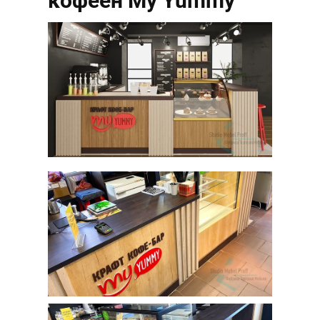
кофеен My Yummy